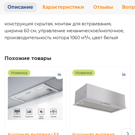
Описание
Характеристики
Отзывы
Вопр
конструкция скрытая, монтаж для встраивания,
ширина 60 см, управление механическое/кнопочное,
производительность мотора 1060 м³/ч, цвет белый
Похожие товары
Новинка
Новинка
Кухонная вытяжка LEX
Кухонная вытяжка