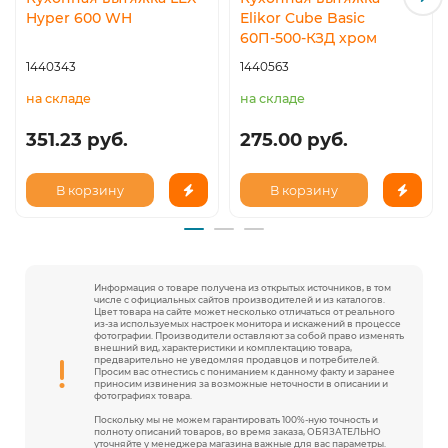
Hyper 600 WH
Elikor Cube Basic
60П-500-КЗД хром
1440343
1440563
на складе
на складе
351.23 руб.
275.00 руб.
В корзину
В корзину
Информация о товаре получена из открытых источников, в том
числе с официальных сайтов производителей и из каталогов.
Цвет товара на сайте может несколько отличаться от реального
из-за используемых настроек монитора и искажений в процессе
фотографии. Производители оставляют за собой право изменять
внешний вид, характеристики и комплектацию товара,
предварительно не уведомляя продавцов и потребителей.
Просим вас отнестись с пониманием к данному факту и заранее
приносим извинения за возможные неточности в описании и
фотографиях товара.
Поскольку мы не можем гарантировать 100%-ную точность и
полноту описаний товаров, во время заказа, ОБЯЗАТЕЛЬНО
уточняйте у менеджера магазина важные для вас параметры.