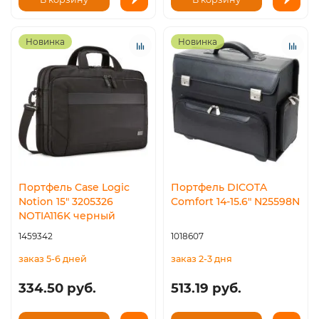
Новинка
Новинка
Портфель Case Logic
Портфель DICOTA
Notion 15" 3205326
Comfort 14-15.6" N25598N
NOTIA116K черный
1459342
1018607
заказ 5-6 дней
заказ 2-3 дня
334.50 руб.
513.19 руб.