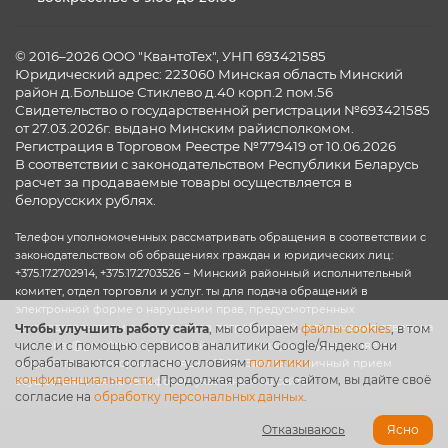
© 2016–2026 ООО "КвантоТех", УНП 693421585
Юридический адрес: 223060 Минская область Минский
район д.Большое Стиклево д.40 корп.2 пом.56
Свидетельство о государственной регистрации №693421585
от 27.03.2026г. выдано Минским райисполкомом.
Регистрация в Торговом Реестре №779419 от 10.06.2026
В соответствии с законодательством Республики Беларусь
расчет за продаваемые товары осуществляется в
белорусских рублях.
Телефон уполномоченных рассматривать обращения в соответствии с
законодательством об обращениях граждан и юридических лиц:
+375.17.2702914, +375.17.2703526 – Минский районный исполнительный
комитет, отдел торговли и услуг. ты для подача обращений в
электронной форме о нарушении прав, предусмотренных
законодательством о защите прав потребителей, и получения ответа на
Чтобы улучшить работу сайта
, мы собираем
файлы cookies
, в том
числе и с помощью сервисов аналитики Google/Яндекс. Они
них: zakaz@goodzone.by. Личный прием граждан осуществляется
обрабатываются согласно условиям
политики
каждый третий вторник месяца в 15:00. Запись на личный прием
конфиденциальности
. Продолжая работу с сайтом, вы дайте своё
осуществляется по телефонам указанным на сайте.
согласие на
обработку персональных данн
ых
.
Отказываюсь
Ясно