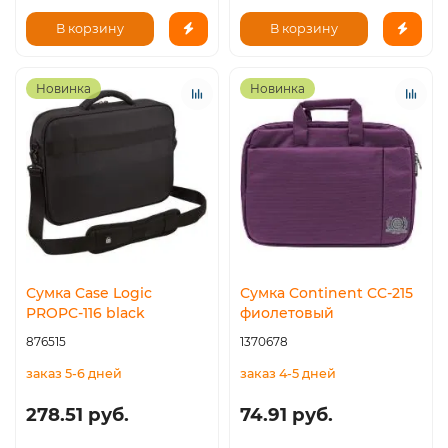
В корзину
В корзину
Новинка
Новинка
Сумка Case Logic
Сумка Continent CC-215
PROPC-116 black
фиолетовый
876515
1370678
заказ 5-6 дней
заказ 4-5 дней
278.51 руб.
74.91 руб.