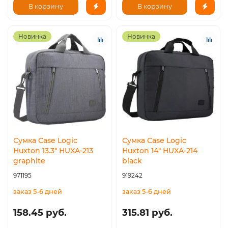
В корзину
В корзину
Новинка
Новинка
Сумка Case Logic
Сумка Case Logic
Huxton 13.3" HUXA-213
Huxton 14" HUXA-214
graphite
black
971195
919242
заказ 5-6 дней
заказ 5-6 дней
158.45 руб.
315.81 руб.