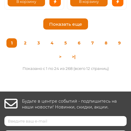
В корзину
В корзину
Показать еще
1
2
3
4
5
6
7
8
9
>
>|
Показано с 1 по 24 из 268 (всего 12 страниц)
Будьте в центре событий - подпишитесь на
наши новости! Новинки, скидки, акции.