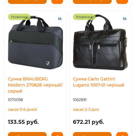
Новинка
Новинка
Сумка BRAUBERG
Сумка Carlo Gattini
Modern 270828 черный/
Lugano 1007-01 черный
серый
1070098
1062891
заказ 5-6 дней
заказ 2-3 дня
133.55 руб.
672.21 руб.