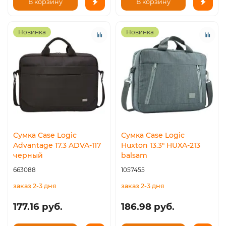
В корзину
В корзину
Новинка
Новинка
Сумка Case Logic
Сумка Case Logic
Advantage 17.3 ADVA-117
Huxton 13.3" HUXA-213
черный
balsam
663088
1057455
заказ 2-3 дня
заказ 2-3 дня
177.16 руб.
186.98 руб.