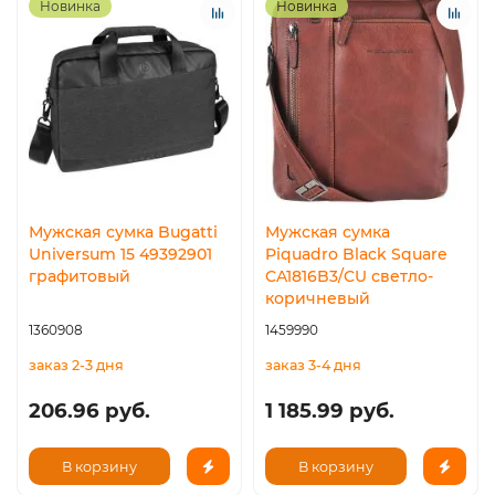
Новинка
Новинка
Мужская сумка Bugatti
Мужская сумка
Universum 15 49392901
Piquadro Black Square
графитовый
CA1816B3/CU светло-
коричневый
1360908
1459990
заказ 2-3 дня
заказ 3-4 дня
206.96 руб.
1 185.99 руб.
В корзину
В корзину