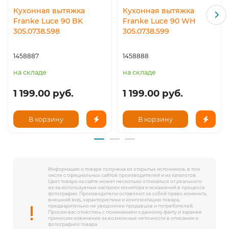
Кухонная вытяжка
Кухонная вытяжка
Franke Luce 90 BK
Franke Luce 90 WH
305.0738.598
305.0738.599
1458887
1458888
на складе
на складе
1 199.00 руб.
1 199.00 руб.
В корзину
В корзину
Информация о товаре получена из открытых источников, в том
числе с официальных сайтов производителей и из каталогов.
Цвет товара на сайте может несколько отличаться от реального
из-за используемых настроек монитора и искажений в процессе
фотографии. Производители оставляют за собой право изменять
внешний вид, характеристики и комплектацию товара,
предварительно не уведомляя продавцов и потребителей.
Просим вас отнестись с пониманием к данному факту и заранее
приносим извинения за возможные неточности в описании и
фотографиях товара.