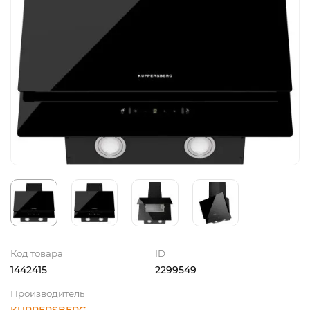
Код товара
ID
1442415
2299549
Производитель
KUPPERSBERG