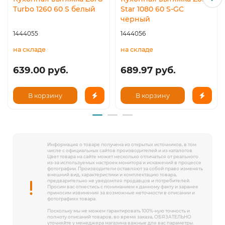
Turbo 1260 60 S белый
Star 1080 60 S-GC
черный
1444055
1444056
на складе
на складе
639.00 руб.
689.97 руб.
В корзину
В корзину
Информация о товаре получена из открытых источников, в том
числе с официальных сайтов производителей и из каталогов.
Цвет товара на сайте может несколько отличаться от реального
из-за используемых настроек монитора и искажений в процессе
фотографии. Производители оставляют за собой право изменять
внешний вид, характеристики и комплектацию товара,
предварительно не уведомляя продавцов и потребителей.
Просим вас отнестись с пониманием к данному факту и заранее
приносим извинения за возможные неточности в описании и
фотографиях товара.
Поскольку мы не можем гарантировать 100%-ную точность и
полноту описаний товаров, во время заказа, ОБЯЗАТЕЛЬНО
уточняйте у менеджера магазина важные для вас параметры.