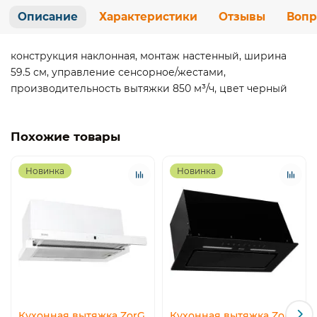
Описание
Характеристики
Отзывы
Вопр
конструкция наклонная, монтаж настенный, ширина
59.5 см, управление сенсорное/жестами,
производительность вытяжки 850 м³/ч, цвет черный
Похожие товары
Новинка
Новинка
Кухонная вытяжка ZorG
Кухонная вытяжка ZorG