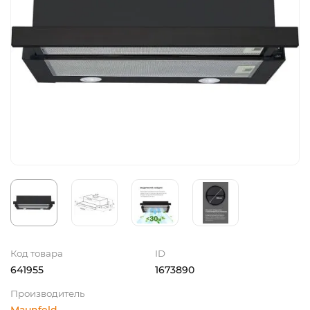
Код товара
ID
641955
1673890
Производитель
Maunfeld