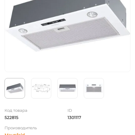
Код товара
ID
522815
1301117
Производитель
Maunfeld