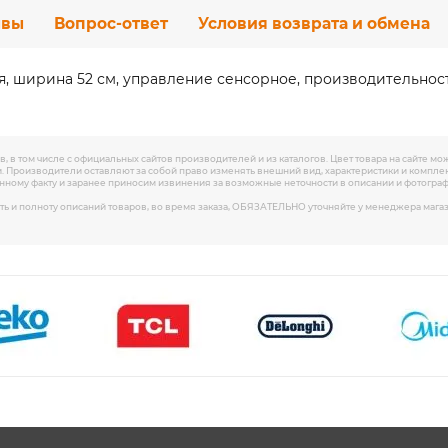
ывы
Вопрос-ответ
Условия возврата и обмена
я, ширина 52 см, управление сенсорное, производительност
, в том числе с официальных сайтов производителей и из каталогов. Цвет товара на сайте мо
. Производители оставляют за собой право изменять внешний вид, характеристики и компл
анному факту и заранее приносим извинения за возможные неточности в описании и фотограф
ть и полноту описаний товаров, во время заказа, ОБЯЗАТЕЛЬНО уточняйте у менеджера мага