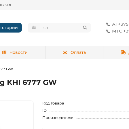
нтакты
А1 +375
тегории
МТС +37
Новости
Оплата
6777 GW
ng KHI 6777 GW
Код товара
ID
Производитель