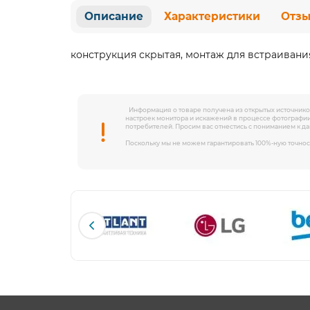
Описание
Характеристики
Отз
конструкция скрытая, монтаж для встраивани
Информация о товаре получена из открытых источников
настроек монитора и искажений в процессе фотографии
потребителей. Просим вас отнестись с пониманием к д
Поскольку мы не можем гарантировать 100%-ную точнос