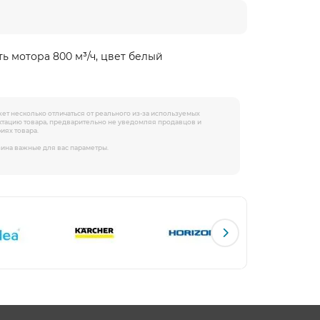
ь мотора 800 м³/ч, цвет белый
жет несколько отличаться от реального из-за используемых
ектацию товара, предварительно не уведомляя продавцов и
иях товара.
зина важные для вас параметры.