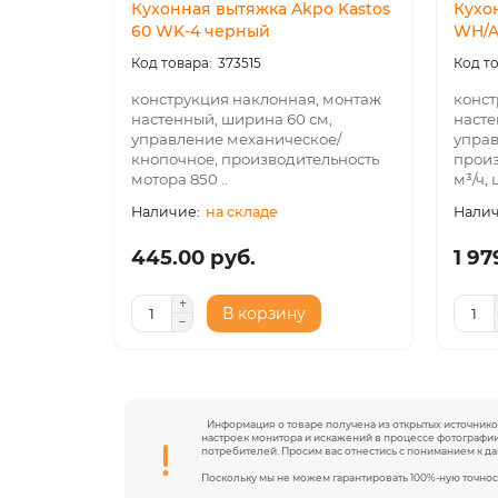
Кухонная вытяжка Akpo Kastos
Кухон
60 WK-4 черный
WH/A
373515
конструкция наклонная, монтаж
конст
настенный, ширина 60 см,
насте
управление механическое/
управ
кнопочное, производительность
произ
мотора 850 ..
м³/ч, ц
на складе
445.00 руб.
1 97
В корзину
Информация о товаре получена из открытых источников
настроек монитора и искажений в процессе фотографии
потребителей. Просим вас отнестись с пониманием к д
Поскольку мы не можем гарантировать 100%-ную точнос