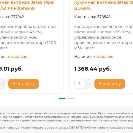
ная вытяжка Jetair Pipe
Кухонная вытяжка Jetair 
/43 PRF0099249
BL/60/A
377942
378548
рукция коробчатая, монтаж
конструкция наклонная, мо
нный, ширина 43 см,
настенный, ширина 59.8 см,
ление кнопочное,
управление сенсорное,
водительность мотора 1200
производительность мотора
вет ..
м³/ч, цвет ..
на складе
на складе
9.01 руб.
1 368.44 руб.
В корзину
В корзину
, в том числе с официальных сайтов производителей и из каталогов. Цвет товара на сайте мо
. Производители оставляют за собой право изменять внешний вид, характеристики и компл
анному факту и заранее приносим извинения за возможные неточности в описании и фотограф
ть и полноту описаний товаров, во время заказа, ОБЯЗАТЕЛЬНО уточняйте у менеджера мага