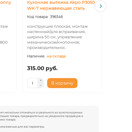
Bonny
Кухонная вытяжка Akpo P3050
Кухонная
WK-7 нержавеющая сталь
Интегра
841076
396346
нтаж
конструкция плоская, монтаж
настенный/для встраивания,
конструк
ширина 50 см, управление
монтаж д
 800
механическое/кнопочное,
45 см, у
производительнос..
кнопочно
на складе
315.00 руб.
249.00
В корзину
жет несколько отличаться от реального из-за используемых
ектацию товара, предварительно не уведомляя продавцов и
иях товара.
зина важные для вас параметры.