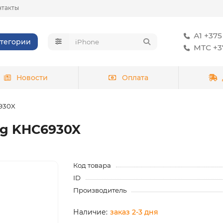
нтакты
А1 +375
тегории
МТС +37
Новости
Оплата
6930X
ng KHC6930X
Код товара
ID
Производитель
заказ 2-3 дня