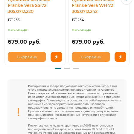
Franke Vera SS 72
Franke Vera WH 72
305.0712.220
305.0712.242
1311253
1311254
на складе
на складе
679.00 руб.
679.00 руб.
В корзину
В корзину
Информация о товаре получена из открытых источников, в том
числе с официальных сайтов производителей и из каталогов.
Цвет товара на сайте может несколько отличаться от реального
из-за используемых настроек монитора и искажений в процессе
фотографии. Производители оставляют за собой право изменять
внешний вид, характеристики и комплектацию товара,
предварительно не уведомляя продавцов и потребителей.
Просим вас отнестись с пониманием к данному факту и заранее
приносим извинения за возможные неточности в описании и
фотографиях товара.
Поскольку мы не можем гарантировать 100%-ную точность и
полноту описаний товаров, во время заказа, ОБЯЗАТЕЛЬНО
уточняйте у менеджера магазина важные для вас параметры.