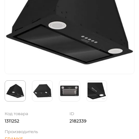
Код товара
ID
1311252
2182339
Производитель
FRANKE