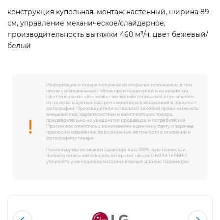
конструкция купольная, монтаж настенный, ширина 89
см, управление механическое/слайдерное,
производительность вытяжки 460 м³/ч, цвет бежевый/
белый
Информация о товаре получена из открытых источников, в том
числе с официальных сайтов производителей и из каталогов.
Цвет товара на сайте может несколько отличаться от реального
из-за используемых настроек монитора и искажений в процессе
фотографии. Производители оставляют за собой право изменять
внешний вид, характеристики и комплектацию товара,
предварительно не уведомляя продавцов и потребителей.
Просим вас отнестись с пониманием к данному факту и заранее
приносим извинения за возможные неточности в описании и
фотографиях товара.
Поскольку мы не можем гарантировать 100%-ную точность и
полноту описаний товаров, во время заказа, ОБЯЗАТЕЛЬНО
уточняйте у менеджера магазина важные для вас параметры.