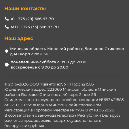
Наши контакты
А1 +375 (29) 666-93-70
МТС +375 (33) 666-93-70
Наш адрес
Минская область Минский район д.Большое Стиклево
д.40 корп.2 пом.56
понедельник-суббота с 9:00 до 21:00,
воскресенье с 9.00 до 20.00
© 2016–2026 ООО "КвантоТех", УНП 693421585
Юридический адрес: 223060 Минская область Минский
район д.Большое Стиклево д.40 корп.2 пом.56
Свидетельство о государственной регистрации №693421585
от 27.03.2026г. выдано Минским райисполкомом.
Регистрация в Торговом Реестре №779419 от 10.06.2026
В соответствии с законодательством Республики Беларусь
расчет за продаваемые товары осуществляется в
белорусских рублях.