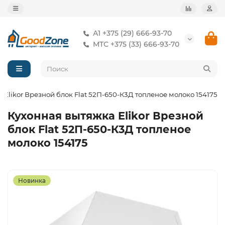
А1 +375 (29) 666-93-70
МТС +375 (33) 666-93-70
 Elikor Врезной блок Flat 52П-650-К3Д топленое молоко 154175
Кухонная вытяжка Elikor Врезной
блок Flat 52П-650-К3Д топленое
молоко 154175
Новинка