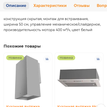
Описание
Характеристики
Отзывы
Вопр
конструкция скрытая, монтаж для встраивания,
ширина 50 см, управление механическое/слайдерное,
производительность мотора 400 м³/ч, цвет белый
Похожие товары
Новинка
Новинка
Кухонная вытяжка
Кухонная вытяжка Akpo