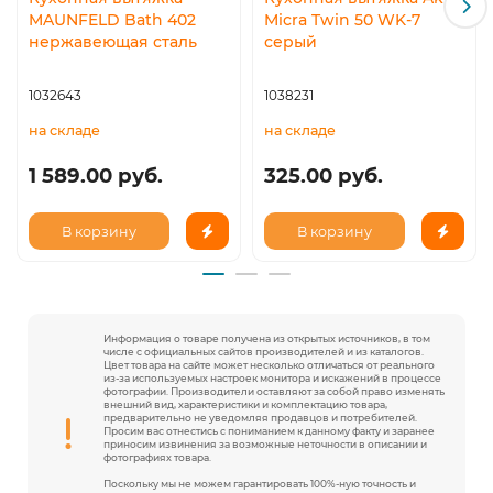
MAUNFELD Bath 402
Micra Twin 50 WK-7
нержавеющая сталь
серый
1032643
1038231
на складе
на складе
1 589.00 руб.
325.00 руб.
В корзину
В корзину
Информация о товаре получена из открытых источников, в том
числе с официальных сайтов производителей и из каталогов.
Цвет товара на сайте может несколько отличаться от реального
из-за используемых настроек монитора и искажений в процессе
фотографии. Производители оставляют за собой право изменять
внешний вид, характеристики и комплектацию товара,
предварительно не уведомляя продавцов и потребителей.
Просим вас отнестись с пониманием к данному факту и заранее
приносим извинения за возможные неточности в описании и
фотографиях товара.
Поскольку мы не можем гарантировать 100%-ную точность и