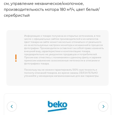
см, управление механическое/кнопочное,
производительность мотора 180 м³/ч, цвет белый/
серебристый
Информация о товаре получена из открытых источников, в том
числе с официальных сайтов производителей и из каталогов.
Цвет товара на сайте может несколько отличаться от реального
из-за используемых настроек монитора и искажений в процессе
фотографии. Производители оставляют за собой право изменять
внешний вид, характеристики и комплектацию товара,
предварительно не уведомляя продавцов и потребителей.
Просим вас отнестись с пониманием к данному факту и заранее
приносим извинения за возможные неточности в описании и
фотографиях товара.
Поскольку мы не можем гарантировать 100%-ную точность и
полноту описаний товаров, во время заказа, ОБЯЗАТЕЛЬНО
уточняйте у менеджера магазина важные для вас параметры.