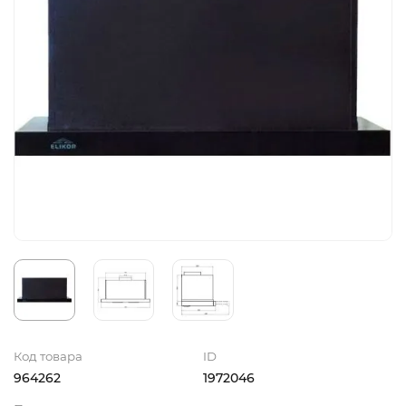
Код товара
ID
964262
1972046