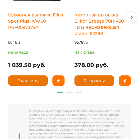
Кухонная вытяжка Elica
Кухонная вытяжка
Spot Plus IX/A/60
Elikor Breeze 70Н-450-
PRF0097374A
П3Д нержавеющая
сталь 162280
964613
967875
на складе
на складе
1 039.50 руб.
378.00 руб.
В корзину
В корзину
Информация о товаре получена из открытых источников, в том
числе с официальных сайтов производителей и из каталогов.
Цвет товара на сайте может несколько отличаться от реального
из-за используемых настроек монитора и искажений в процессе
фотографии. Производители оставляют за собой право изменять
внешний вид, характеристики и комплектацию товара,
предварительно не уведомляя продавцов и потребителей.
Просим вас отнестись с пониманием к данному факту и заранее