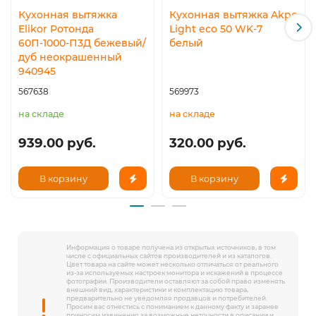
Кухонная вытяжка
Кухонная вытяжка Akpo
Elikor Ротонда
Light eco 50 WK-7
60П-1000-П3Д бежевый/
белый
дуб неокрашенный
940945
567638
569973
на складе
на складе
939.00 руб.
320.00 руб.
В корзину
В корзину
Информация о товаре получена из открытых источников, в том
числе с официальных сайтов производителей и из каталогов.
Цвет товара на сайте может несколько отличаться от реального
из-за используемых настроек монитора и искажений в процессе
фотографии. Производители оставляют за собой право изменять
внешний вид, характеристики и комплектацию товара,
предварительно не уведомляя продавцов и потребителей.
Просим вас отнестись с пониманием к данному факту и заранее
приносим извинения за возможные неточности в описании и