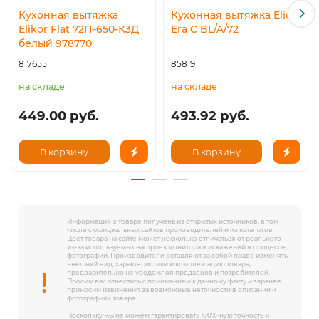
Кухонная вытяжка
Кухонная вытяжка Elica
Elikor Flat 72П-650-К3Д
Era C BL/A/72
белый 978770
817655
858191
на складе
на складе
449.00 руб.
493.92 руб.
В корзину
В корзину
Информация о товаре получена из открытых источников, в том
числе с официальных сайтов производителей и из каталогов.
Цвет товара на сайте может несколько отличаться от реального
из-за используемых настроек монитора и искажений в процессе
фотографии. Производители оставляют за собой право изменять
внешний вид, характеристики и комплектацию товара,
предварительно не уведомляя продавцов и потребителей.
Просим вас отнестись с пониманием к данному факту и заранее
приносим извинения за возможные неточности в описании и
фотографиях товара.
Поскольку мы не можем гарантировать 100%-ную точность и