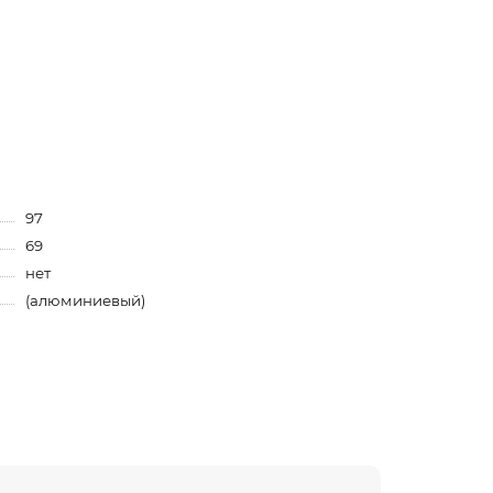
97
69
нет
(алюминиевый)