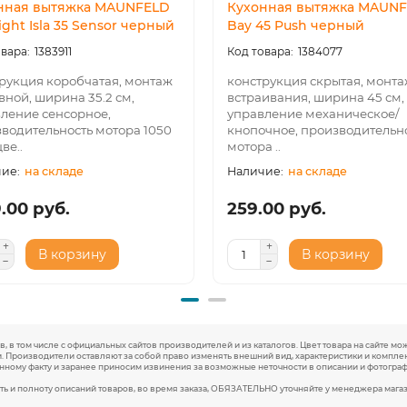
нная вытяжка MAUNFELD
Кухонная вытяжка MAUN
ight Isla 35 Sensor черный
Bay 45 Push черный
1383911
1384077
рукция коробчатая, монтаж
конструкция скрытая, монта
вной, ширина 35.2 см,
встраивания, ширина 45 см,
ление сенсорное,
управление механическое/
водительность мотора 1050
кнопочное, производительн
цве..
мотора ..
на складе
на складе
9.00 руб.
259.00 руб.
В корзину
В корзину
, в том числе с официальных сайтов производителей и из каталогов. Цвет товара на сайте мо
. Производители оставляют за собой право изменять внешний вид, характеристики и компл
анному факту и заранее приносим извинения за возможные неточности в описании и фотограф
ть и полноту описаний товаров, во время заказа, ОБЯЗАТЕЛЬНО уточняйте у менеджера мага