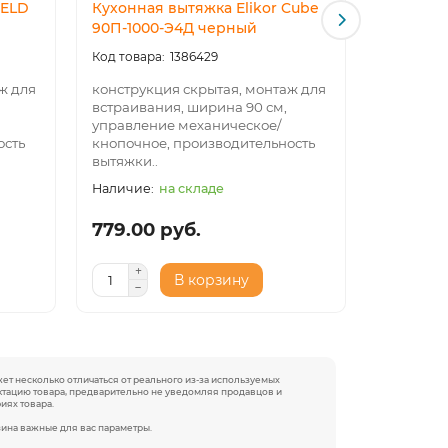
FELD
Кухонная вытяжка Elikor Cube
Кухонная
90П-1000-Э4Д черный
90П-100
1386429
ж для
конструкция скрытая, монтаж для
конструк
встраивания, ширина 90 см,
встраива
управление механическое/
управлен
ость
кнопочное, производительность
кнопочно
вытяжки..
вытяжки..
на складе
779.00 руб.
779.00
В корзину
жет несколько отличаться от реального из-за используемых
ектацию товара, предварительно не уведомляя продавцов и
иях товара.
зина важные для вас параметры.