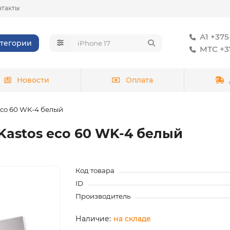
нтакты
А1 +375
тегории
МТС +37
Новости
Оплата
eco 60 WK-4 белый
Kastos eco 60 WK-4 белый
Код товара
ID
Производитель
на складе