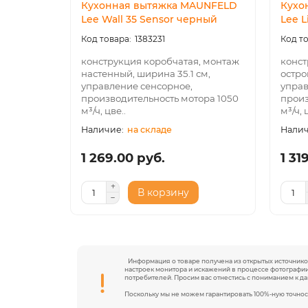
Кухонная вытяжка MAUNFELD
Кухо
Lee Wall 35 Sensor черный
Lee L
1383231
конструкция коробчатая, монтаж
конст
настенный, ширина 35.1 см,
остро
управление сенсорное,
управ
производительность мотора 1050
произ
м³/ч, цве..
м³/ч, 
на складе
1 269.00 руб.
1 31
В корзину
Информация о товаре получена из открытых источников
настроек монитора и искажений в процессе фотографии
потребителей. Просим вас отнестись с пониманием к д
Поскольку мы не можем гарантировать 100%-ную точнос