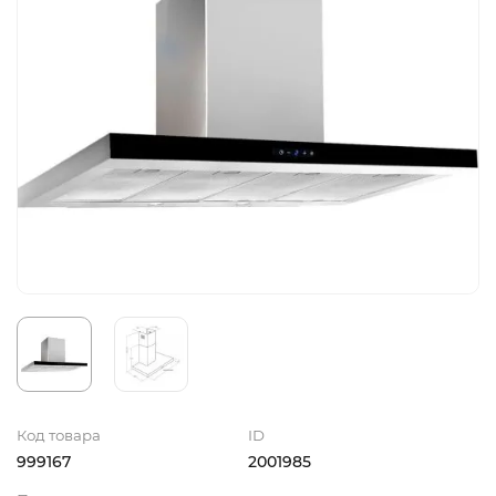
Код товара
ID
999167
2001985