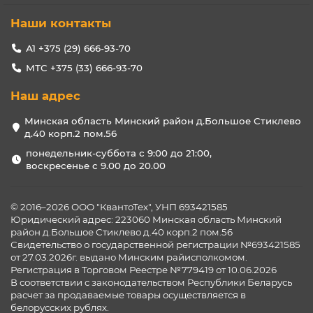
Наши контакты
А1 +375 (29) 666-93-70
МТС +375 (33) 666-93-70
Наш адрес
Минская область Минский район д.Большое Стиклево
д.40 корп.2 пом.56
понедельник-суббота с 9:00 до 21:00,
воскресенье с 9.00 до 20.00
© 2016–2026 ООО "КвантоТех", УНП 693421585
Юридический адрес: 223060 Минская область Минский
район д.Большое Стиклево д.40 корп.2 пом.56
Свидетельство о государственной регистрации №693421585
от 27.03.2026г. выдано Минским райисполкомом.
Регистрация в Торговом Реестре №779419 от 10.06.2026
В соответствии с законодательством Республики Беларусь
расчет за продаваемые товары осуществляется в
белорусских рублях.