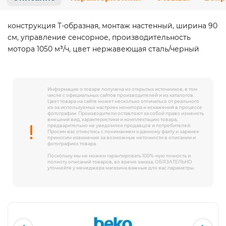
конструкция Т-образная, монтаж настенный, ширина 90
см, управление сенсорное, производительность
мотора 1050 м³/ч, цвет нержавеющая сталь/черный
Информация о товаре получена из открытых источников, в том
числе с официальных сайтов производителей и из каталогов.
Цвет товара на сайте может несколько отличаться от реального
из-за используемых настроек монитора и искажений в процессе
фотографии. Производители оставляют за собой право изменять
внешний вид, характеристики и комплектацию товара,
предварительно не уведомляя продавцов и потребителей.
Просим вас отнестись с пониманием к данному факту и заранее
приносим извинения за возможные неточности в описании и
фотографиях товара.
Поскольку мы не можем гарантировать 100%-ную точность и
полноту описаний товаров, во время заказа, ОБЯЗАТЕЛЬНО
уточняйте у менеджера магазина важные для вас параметры.