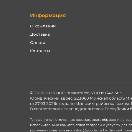
Информация
О компании
Доставка
Оплата
Контакты
© 2016–2026 ООО "КвантоТех", УНП 693421585
Юридический адрес: 223060 Минская область Мин
от 27.03.2026г. выдано Минским райисполкомом. 
В соответствии с законодательством Республики 
Телефон уполномоченных рассматривать обращения в соотве
исполнительный комитет, отдел торговли и услуг. ты для
получения ответа на них: zakaz@goodzone.by. Личный при