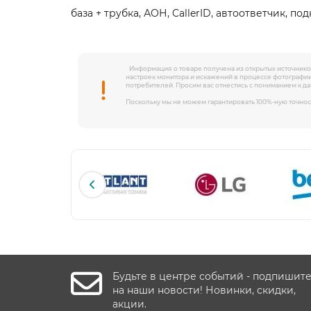
база + трубка, АОН, CallerID, автоответчик, 
Информация о товаре получена из открытых источников
настроек монитора и искажений в процессе фотографии
потребителей. Просим вас отнестись с пониманием к д
Поскольку мы не можем гарантировать 100%-ную точнос
Будьте в центре событий - подпишит
на наши новости! Новинки, скидки,
акции.