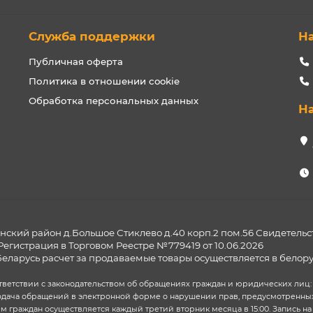
Служба поддержки
Н
Публичная оферта
Политика в отношении cookie
Обработка персональных данных
Н
ский район д.Большое Стиклево д.40 корп.2 пом.56 Свидетельс
Регистрация в Торговом Реестре №779419 от 10.06.2026
Беларусь расчет за продаваемые товары осуществляется в белору
тствии с законодательством об обращениях граждан и юридических лиц: +37
 подача обращений в электронной форме о нарушении прав, предусмотренных
ем граждан осуществляется каждый третий вторник месяца в 15:00. Запись 