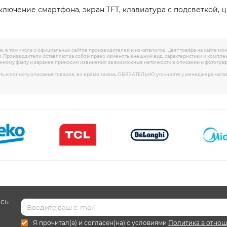
подключение смартфона, экран TFT, клавиатура c подсветкой,
, в том числе с официальных сайтов производителей и из каталогов. Цвет товара на сайте мо
. Производители оставляют за собой право изменять внешний вид, характеристики и компл
анному факту и заранее приносим извинения за возможные неточности в описании и фотограф
ть и полноту описаний товаров, во время заказа, ОБЯЗАТЕЛЬНО уточняйте у менеджера мага
есь
Я прочитал(а) и согласен(на) с условиями
Политика в отнош