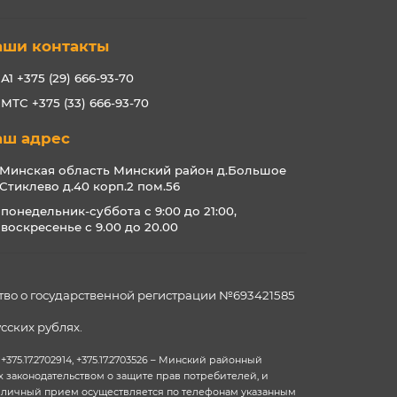
аши контакты
А1 +375 (29) 666-93-70
МТС +375 (33) 666-93-70
аш адрес
Минская область Минский район д.Большое
Стиклево д.40 корп.2 пом.56
понедельник-суббота с 9:00 до 21:00,
воскресенье с 9.00 до 20.00
тво о государственной регистрации №693421585
сских рублях.
5.17.2702914, +375.17.2703526 – Минский районный
 законодательством о защите прав потребителей, и
на личный прием осуществляется по телефонам указанным