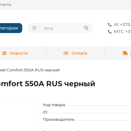
нтакты
А1 +375
тегории
МТС +37
Новости
Оплата
set Comfort 550A RUS черный
omfort 550A RUS черный
Код товара
ID
Производитель