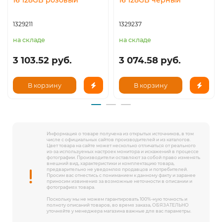
16 128GB розовый
16 128GB черный
1329211
1329237
на складе
на складе
3 103.52 руб.
3 074.58 руб.
В корзину
В корзину
Информация о товаре получена из открытых источников, в том
числе с официальных сайтов производителей и из каталогов.
Цвет товара на сайте может несколько отличаться от реального
из-за используемых настроек монитора и искажений в процессе
фотографии. Производители оставляют за собой право изменять
внешний вид, характеристики и комплектацию товара,
предварительно не уведомляя продавцов и потребителей.
Просим вас отнестись с пониманием к данному факту и заранее
приносим извинения за возможные неточности в описании и
фотографиях товара.
Поскольку мы не можем гарантировать 100%-ную точность и
полноту описаний товаров, во время заказа, ОБЯЗАТЕЛЬНО
уточняйте у менеджера магазина важные для вас параметры.